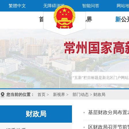
繁體中文
无障碍浏览
智能问答
网站
首 页
新
视界
新
公
您当前的位置：
首页
>
新视界
>
部门动态
> 财政局
基层财政分局布置
财政局
区财政局召开节前