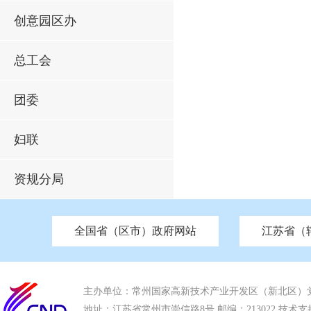
创意园区办
总工会
团委
妇联
资规分局
全国省（区市）政府网站
江苏省（
市发改委
北京
中国江苏
天津
市工信局
重庆
南京市政府
市教育局
河南
苏州市政府
河北
市科技局
山西
无锡
市
区
市住房和城乡建设局
湖南
广东
市交通运输局
海南
四川
市水利局
南通
市应急管理局
市审计局
市外事办
市生态环
主办单位：常州国家高新技术产业开发区（新北区）
地址：江苏省常州市崇信路8号 邮编：213022 技术支持电话