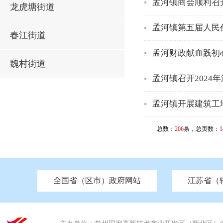
孟河镇商会顺利召开
龙虎塘街道
孟河镇第五届人民
春江街道
孟河财政献血践初
魏村街道
孟河镇召开202
孟河镇开展建筑工
总数：
206
条，总页数：
1
全国省（区市）政府网站
江苏省（
市发改委
北京
中国江苏
天津
市工信局
重庆
南京市政府
市教育局
河南
苏州市政府
河北
市科技局
山西
无锡
市
区
市住房和城乡建设局
湖南
广东
市交通运输局
海南
四川
市水利局
南通
市应急管理局
市审计局
市外事办
市生态环