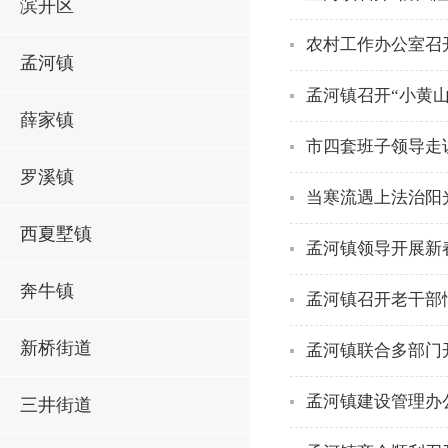
滨开区
农村工作办公室召
孟河镇
孟河镇召开“小黄
薛家镇
市四套班子领导走
罗溪镇
当寒流遇上法治阳
西夏墅镇
孟河镇领导开展新
奔牛镇
孟河镇召开老干部
新桥街道
孟河镇联合多部门
孟河镇建设管理办
三井街道