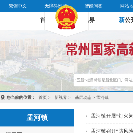
繁體中文
无障碍浏览
智能问答
网站
首 页
新
视界
新
公
您当前的位置：
首页
>
新视界
>
基层动态
> 孟河镇
孟河镇开展“灯火
孟河镇
孟河镇召开“防风