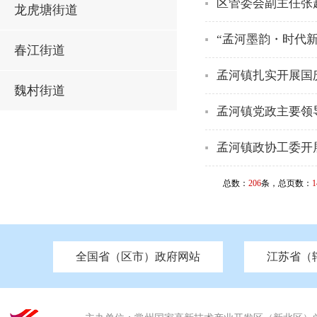
区管委会副主任张
龙虎塘街道
“孟河墨韵・时代新
春江街道
孟河镇扎实开展国
魏村街道
孟河镇党政主要领
孟河镇政协工委开
总数：
206
条，总页数：
1
全国省（区市）政府网站
江苏省（
市发改委
北京
中国江苏
天津
市工信局
重庆
南京市政府
市教育局
河南
苏州市政府
河北
市科技局
山西
无锡
市
区
市住房和城乡建设局
湖南
广东
市交通运输局
海南
四川
市水利局
南通
市应急管理局
市审计局
市外事办
市生态环