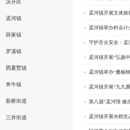
滨开区
孟河镇开展文体旅
孟河镇
孟河镇举办村会计
薛家镇
守护舌尖安全：孟
罗溪镇
孟河镇开展“弘扬
西夏墅镇
孟河镇举办“桑榆
奔牛镇
孟河镇开展“九九
新桥街道
第八届“孟河情 健
孟河镇开展水稻生
三井街道