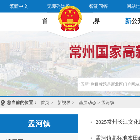
繁體中文
无障碍浏览
智能问答
网站
首 页
新
视界
新
公
您当前的位置：
首页
>
新视界
>
基层动态
> 孟河镇
2025常州长江
孟河镇
孟河镇高标准农田