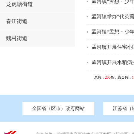
孟河镇“孟想・少
龙虎塘街道
孟河镇举办“代英
春江街道
孟河镇“孟想・少
魏村街道
孟河镇开展住宅小
孟河镇开展水稻病
总数：
206
条，总页数：
1
全国省（区市）政府网站
江苏省（
市发改委
北京
中国江苏
天津
市工信局
重庆
南京市政府
市教育局
河南
苏州市政府
河北
市科技局
山西
无锡
市
区
市住房和城乡建设局
湖南
广东
市交通运输局
海南
四川
市水利局
南通
市应急管理局
市审计局
市外事办
市生态环