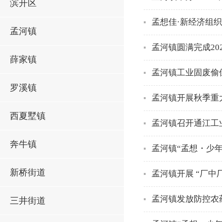
滨开区
孟想佳·新经济组
孟河镇
孟河镇圆满完成20
薛家镇
孟河镇工业固废偷
罗溪镇
孟河镇开展秋季重
西夏墅镇
孟河镇召开通江工
奔牛镇
孟河镇“孟想・少
新桥街道
孟河镇开展 “厂中
孟河镇发放防控农
三井街道