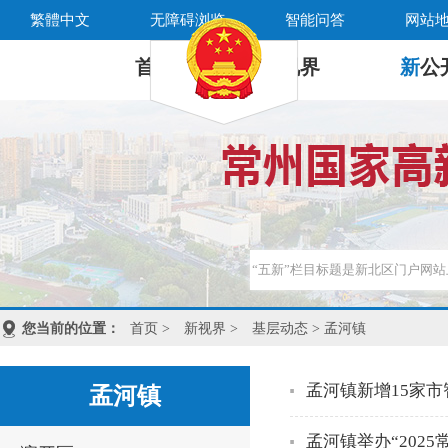
繁體中文
无障碍浏览
智能问答
网站
首 页
新
视界
新
公
您当前的位置：
首页
>
新视界
>
基层动态
> 孟河镇
孟河镇新增15家市
孟河镇
孟河镇举办“202