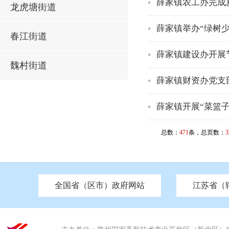
薛家镇农工办完成
龙虎塘街道
薛家镇举办“绿树少
春江街道
薛家镇建设办开展
魏村街道
薛家镇财资办党支
薛家镇开展“菜篮
总数：
471
条，总页数：
3
全国省（区市）政府网站
江苏省（
市发改委
北京
中国江苏
天津
市工信局
重庆
南京市政府
市教育局
河南
苏州市政府
河北
市科技局
山西
无锡
市
区
市住房和城乡建设局
湖南
广东
市交通运输局
海南
四川
市水利局
南通
市应急管理局
市审计局
市外事办
市生态环