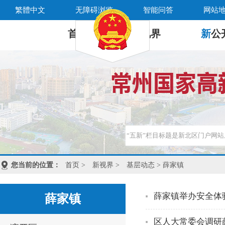
繁體中文
无障碍浏览
智能问答
网站
首 页
新
视界
新
公
您当前的位置：
首页
>
新视界
>
基层动态
> 薛家镇
薛家镇举办安全体
薛家镇
区人大常委会调研