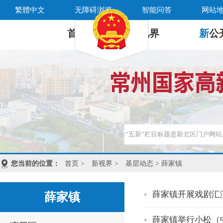
繁體中文
无障碍浏览
智能问答
网站
首 页
新
视界
新
公
您当前的位置：
首页
>
新视界
>
基层动态
> 薛家镇
薛家镇开展戏剧汇
薛家镇
薛家镇举行小松（