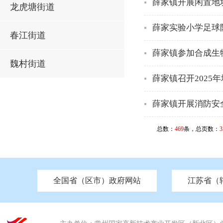
薛家镇开展闲置地
龙虎塘街道
薛家实验小学足球
春江街道
薛家镇参加合成生
魏村街道
薛家镇召开202
薛家镇开展消防安
总数：
469
条，总页数：
3
全国省（区市）政府网站
江苏省（
市发改委
北京
中国江苏
天津
市工信局
重庆
南京市政府
市教育局
河南
苏州市政府
河北
市科技局
山西
无锡
市
区
市住房和城乡建设局
湖南
广东
市交通运输局
海南
四川
市水利局
南通
市应急管理局
市审计局
市外事办
市生态环