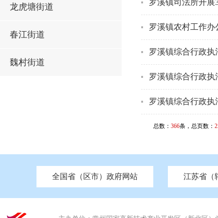
罗溪镇司法所开展3
龙虎塘街道
罗溪镇农村工作办
春江街道
罗溪镇综合行政执
魏村街道
罗溪镇综合行政执
罗溪镇综合行政执
总数：
366
条，总页数：
2
全国省（区市）政府网站
江苏省（
市发改委
北京
中国江苏
天津
市工信局
重庆
南京市政府
市教育局
河南
苏州市政府
河北
市科技局
山西
无锡
市
区
市住房和城乡建设局
湖南
广东
市交通运输局
海南
四川
市水利局
南通
市应急管理局
市审计局
市外事办
市生态环