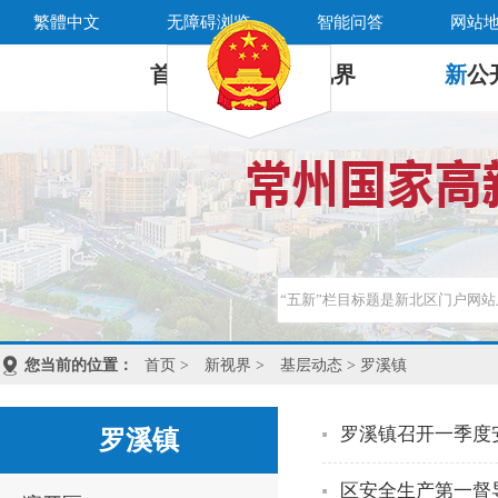
繁體中文
无障碍浏览
智能问答
网站
首 页
新
视界
新
公
您当前的位置：
首页
>
新视界
>
基层动态
> 罗溪镇
罗溪镇召开一季度
罗溪镇
区安全生产第一督