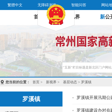
繁體中文
无障碍浏览
智能问答
网站
首 页
新
视界
新
公
您当前的位置：
首页
>
新视界
>
基层动态
> 罗溪镇
罗溪镇开展汛期公
罗溪镇
罗溪镇建设办对在