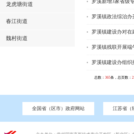
罗溪新增3家省级
龙虎塘街道
罗溪镇政法综治办
春江街道
罗溪镇建设办对在
魏村街道
罗溪镇残联开展端
罗溪镇建设办组织
总数：
365
条，总页数：
2
全国省（区市）政府网站
江苏省（
市发改委
北京
中国江苏
天津
市工信局
重庆
南京市政府
市教育局
河南
苏州市政府
河北
市科技局
山西
无锡
市
区
市住房和城乡建设局
湖南
广东
市交通运输局
海南
四川
市水利局
南通
市应急管理局
市审计局
市外事办
市生态环