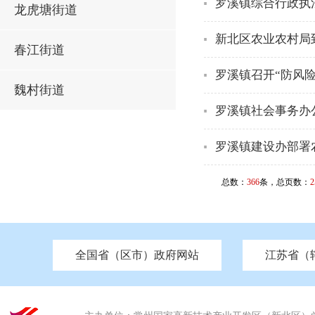
罗溪镇综合行政执
龙虎塘街道
新北区农业农村局
春江街道
罗溪镇召开“防风
魏村街道
罗溪镇社会事务办
罗溪镇建设办部署
总数：
366
条，总页数：
2
全国省（区市）政府网站
江苏省（
市发改委
北京
中国江苏
天津
市工信局
重庆
南京市政府
市教育局
河南
苏州市政府
河北
市科技局
山西
无锡
市
区
市住房和城乡建设局
湖南
广东
市交通运输局
海南
四川
市水利局
南通
市应急管理局
市审计局
市外事办
市生态环