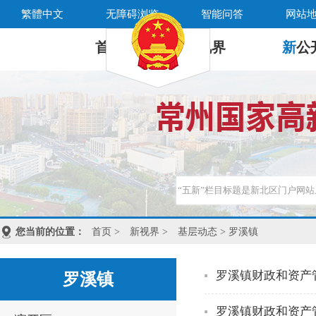
繁體中文
无障碍浏览
智能问答
网站
首 页
新
视界
新
公
您当前的位置：
首页
>
新视界
>
基层动态
> 罗溪镇
罗溪镇财政和资产
罗溪镇
罗溪镇财政和资产管