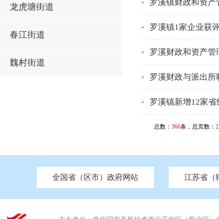
罗溪镇财政和资产
龙虎塘街道
罗溪镇1家企业获
春江街道
罗溪财政和资产管
魏村街道
罗溪财政与派出所
罗溪镇新增12家
总数：
366
条，总页数：
2
全国省（区市）政府网站
江苏省（
市发改委
北京
中国江苏
天津
市工信局
重庆
南京市政府
市教育局
河南
苏州市政府
河北
市科技局
山西
无锡
市
区
市住房和城乡建设局
湖南
广东
市交通运输局
海南
四川
市水利局
南通
市应急管理局
市审计局
市外事办
市生态环