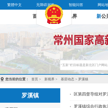
繁體中文
无障碍浏览
智能问答
网站
首 页
新
视界
新
公
您当前的位置：
首页
>
新视界
>
基层动态
> 罗溪镇
区第四督导组对罗
罗溪镇
罗溪镇综合行政执