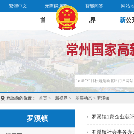
繁體中文
无障碍浏览
智能问答
网站
首 页
新
视界
新
公
您当前的位置：
首页
>
新视界
>
基层动态
> 罗溪镇
罗溪镇1家企业获
罗溪镇
罗溪镇社会事务办