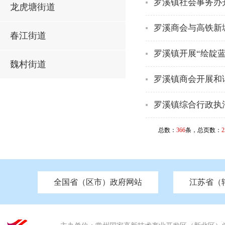
罗溪镇社会事务办
龙虎塘街道
罗溪商会与高铁新
春江街道
罗溪镇开展“绘靛
魏村街道
罗溪镇商会开展和
罗溪镇综合行政执
总数：
366
条，总页数：
2
全国省（区市）政府网站
江苏省（
市发改委
北京
中国江苏
天津
市工信局
重庆
南京市政府
市教育局
河南
苏州市政府
河北
市科技局
山西
无锡
市
区
市住房和城乡建设局
湖南
广东
市交通运输局
海南
四川
市水利局
南通
市应急管理局
市审计局
市外事办
市生态环