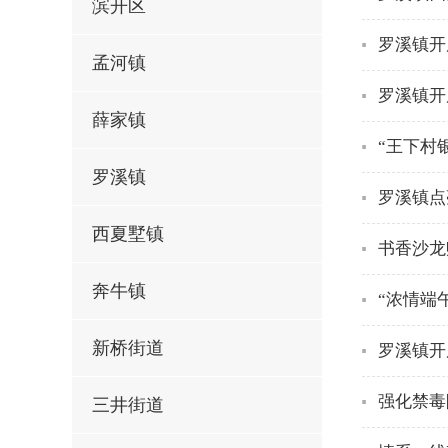
滨开区
罗溪镇开
孟河镇
罗溪镇开
薛家镇
“王下村
罗溪镇
罗溪镇点
西夏墅镇
书香沙龙
奔牛镇
“浓情端
新桥街道
罗溪镇开
强化禁毒
三井街道