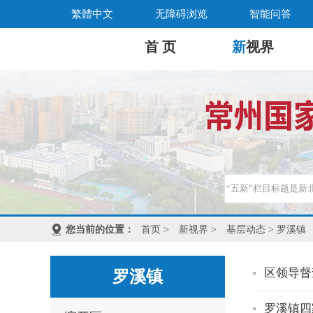
繁體中文
无障碍浏览
智能问答
首 页
新
视界
您当前的位置：
首页
>
新视界
>
基层动态
> 罗溪镇
区领导督
罗溪镇
罗溪镇四