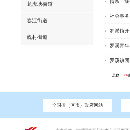
情系一线
龙虎塘街道
社会事务
春江街道
罗溪镇开
魏村街道
罗溪青年
罗溪镇团
总数：
366
全国省（区市）政府网站
市发改委
北京
中国江苏
天津
市工信局
重庆
南京市政府
市教育局
河南
苏州市政
河北
市科
市住房和城乡建设局
湖南
广东
市交通运输局
海南
市应急管理局
市审计局
市外事办