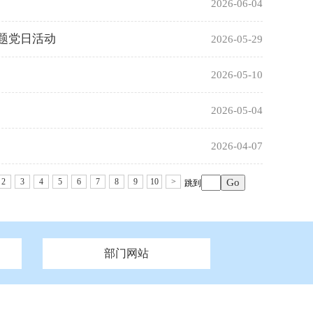
2026-06-04
题党日活动
2026-05-29
2026-05-10
2026-05-04
2026-04-07
2
3
4
5
6
7
8
9
10
>
跳到
部门网站
州市政府
市财政局
安徽
福建
泰州市政府
市人社局
江西
市自然资源和规划局
盐城市政府
河南
湖北
市卫生健康委员会
广西
西藏
新疆
市市场监督管理局
务管理办
市信访局
市机关事务管理局