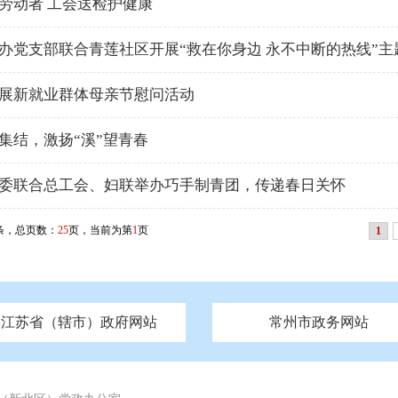
劳动者 工会送检护健康
办党支部联合青莲社区开展“救在你身边 永不中断的热线”主
展新就业群体母亲节慰问活动
集结，激扬“溪”望青春
委联合总工会、妇联举办巧手制青团，传递春日关怀
条，总页数：
25
页，当前为第
1
页
1
江苏省（辖市）政府网站
常州市政务网站
府
技局
山西
无锡市政府
市民族宗教事务局
区人大
辽宁
吉林
区政协
常州市政府
黑龙江
市公安局
纪委监委
徐州市政府
上海
市民政局
检察院
山东
镇江市政府
组织部
江苏
市司法局
浙江
扬
四川
市水利局
南通市政府
贵州
市农业农村局
云南
宿迁市政府
陕西
市商务局
甘肃
淮安市政府
青海
市文化广电和旅游局
连云港市政府
台湾
内蒙古
市生态环境局
市城管局
市体育局
市统计局
市政务服