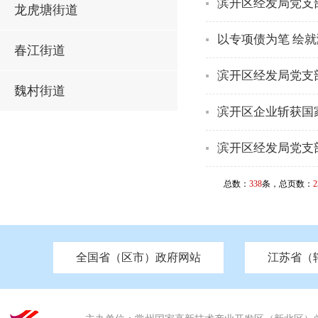
滨开区经发局党支
龙虎塘街道
以专项债为笔 绘
春江街道
滨开区经发局党支
魏村街道
滨开区企业斩获国
滨开区经发局党支
总数：
338
条，总页数：
2
全国省（区市）政府网站
江苏省（
市发改委
北京
中国江苏
天津
市工信局
重庆
南京市政府
市教育局
河南
苏州市政府
河北
市科技局
山西
无锡
市
区
市住房和城乡建设局
湖南
广东
市交通运输局
海南
四川
市水利局
南通
市应急管理局
市审计局
市外事办
市生态环