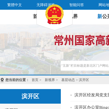
繁體中文
无障碍浏览
智能问答
网站
首 页
新
视界
新
公
您当前的位置：
首页
>
新视界
>
基层动态
> 滨开区
滨开区经发局党支
滨开区
滨开区办公室Bin