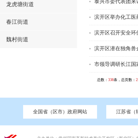
泰兴市委代表团来
龙虎塘街道
滨开区举办化工医
春江街道
滨开区召开安全环
魏村街道
滨开区潜在独角兽
市领导调研长江国
总数：
338
条，总页数：
2
全国省（区市）政府网站
江苏省（
市发改委
北京
中国江苏
天津
市工信局
重庆
南京市政府
市教育局
河南
苏州市政府
河北
市科技局
山西
无锡
市
区
市住房和城乡建设局
湖南
广东
市交通运输局
海南
四川
市水利局
南通
市应急管理局
市审计局
市外事办
市生态环