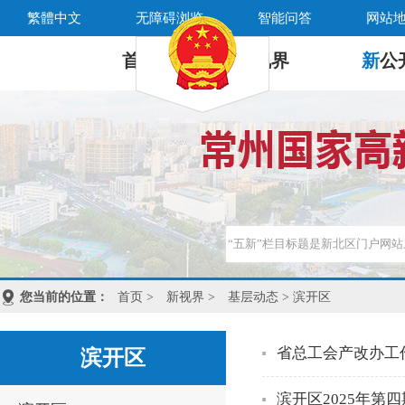
繁體中文
无障碍浏览
智能问答
网站
首 页
新
视界
新
公
您当前的位置：
首页
>
新视界
>
基层动态
> 滨开区
省总工会产改办工
滨开区
滨开区2025年第