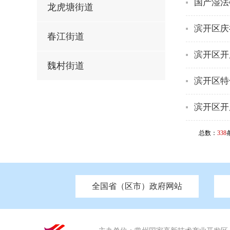
国产湿法
龙虎塘街道
滨开区庆
春江街道
滨开区开
魏村街道
滨开区特
滨开区开
总数：
338
全国省（区市）政府网站
市发改委
北京
中国江苏
天津
市工信局
重庆
南京市政府
市教育局
河南
苏州市政
河北
市科
市住房和城乡建设局
湖南
广东
市交通运输局
海南
市应急管理局
市审计局
市外事办