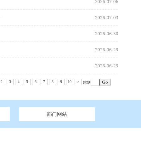
2026-07-06
开
2026-07-03
2026-06-30
2026-06-29
2026-06-29
2
3
4
5
6
7
8
9
10
>
跳到
部门网站
州市政府
市财政局
安徽
福建
泰州市政府
市人社局
江西
市自然资源和规划局
盐城市政府
河南
湖北
市卫生健康委员会
广西
西藏
新疆
市市场监督管理局
务管理办
市信访局
市机关事务管理局