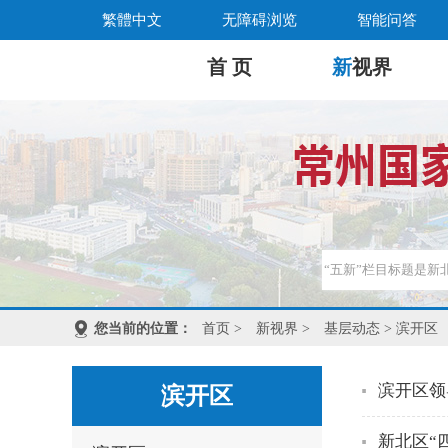
繁體中文
无障碍浏览
智能问答
首 页
新
视界
您当前的位置：
首页
>
新视界
>
基层动态
> 滨开区
滨开区领
滨开区
新北区“