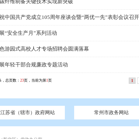
碳纤维制备关键技术实现新突破
祝中国共产党成立105周年座谈会暨“两优一先”表彰会议召
展“安全生产月”系列活动
色游园式高校人才专场招聘会圆满落幕
展年轻干部合规廉政专题活动
条，总页数：
23
页，当前为第
1
页
1
江苏省（辖市）政府网站
常州市政务网站
府
技局
山西
无锡市政府
市民族宗教事务局
区人大
辽宁
吉林
区政协
常州市政府
黑龙江
市公安局
纪委监委
徐州市政府
上海
市民政局
检察院
山东
镇江市政府
组织部
江苏
市司法局
浙江
扬
四川
市水利局
南通市政府
贵州
市农业农村局
云南
宿迁市政府
陕西
市商务局
甘肃
淮安市政府
青海
市文化广电和旅游局
连云港市政府
台湾
内蒙古
市生态环境局
市城管局
市体育局
市统计局
市政务服