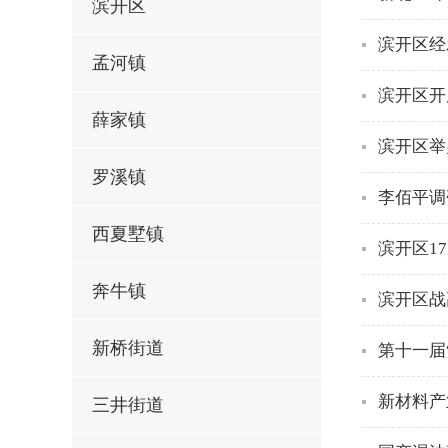
滨开区
滨开区经
孟河镇
滨开区开
薛家镇
滨开区举
罗溪镇
李佰平调
西夏墅镇
滨开区1
奔牛镇
滨开区战
新桥街道
第十一届
新材料产
三井街道