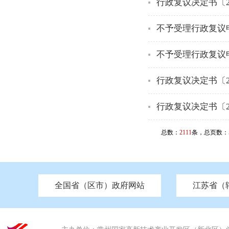
行政复议决定书〔2
不予受理行政复议申
不予受理行政复议申
行政复议决定书〔2
行政复议决定书〔2
总数：
2111
条，总页数：
全国省（区市）政府网站
江苏省（
市发改委
北京
中国江苏
天津
市工信局
重庆
南京市政府
市教育局
河南
苏州市政府
河北
市科技局
山西
无锡
市
区
市住房和城乡建设局
湖南
广东
市交通运输局
海南
四川
市水利局
南通
市应急管理局
市审计局
市外事办
市生态环