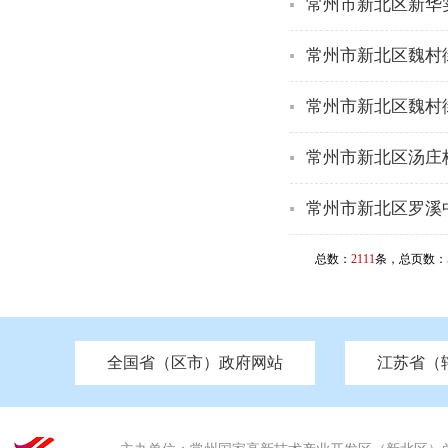
常州市新北区新华实
常州市新北区魏村
常州市新北区魏村
常州市新北区汤庄桥
常州市新北区罗溪中
总数：
2111
条，总页数：
全国省（区市）政府网站
江苏省（
市发改委
北京
中国江苏
天津
市工信局
重庆
南京市政府
市教育局
河南
苏州市政府
河北
市科技局
山西
无锡
市
区
市住房和城乡建设局
湖南
广东
市交通运输局
海南
四川
市水利局
南通
市应急管理局
市审计局
市外事办
市生态环