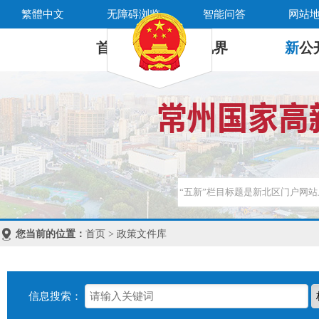
繁體中文
无障碍浏览
智能问答
网站
首 页
新
视界
新
公
您当前的位置：
首页 > 政策文件库
信息搜索：