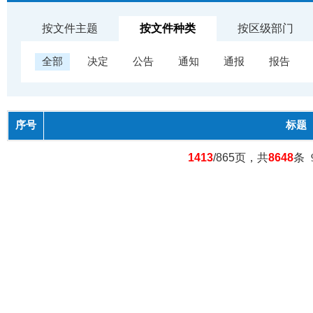
按文件主题
按文件种类
按区级部门
全部
决定
公告
通知
通报
报告
序号
标题
1413
/865页，共
8648
条