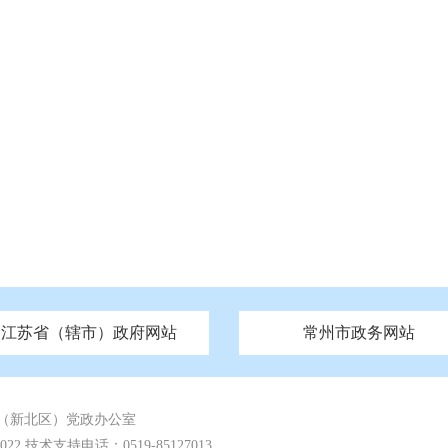
江苏省（辖市）政府网站
常州市政务网站
府
技局
山西
无锡市政府
市民族宗教事务局
区人大
辽宁
吉林
区政协
常州市政府
黑龙江
市公安局
纪委监委
徐州市政府
上海
市民政局
检察院
山东
镇江市政府
组织部
江苏
市司法局
浙江
扬
四川
市水利局
南通市政府
贵州
市农业农村局
云南
宿迁市政府
陕西
市商务局
甘肃
淮安市政府
青海
市文化广电和旅游局
连云港市政府
台湾
内蒙古
市生态环境局
市城管局
市体育局
市统计局
市政务服
（新北区）党政办公室
 技术支持电话：0519-85127013