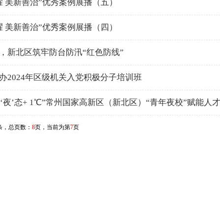
耀 美新善治”优秀案例展播（五）
耀 美新善治”优秀案例展播（四）
，新北区筑牢防台防汛“红色防线”
办2024年区级机关入党积极分子培训班
ung‘夜’态+ 1℃”常州国家高新区（新北区）“青年夜校”赋能
条，总页数：
8
页，当前为第
7
页