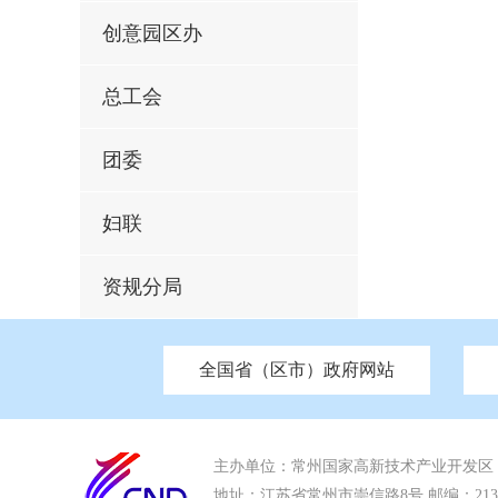
创意园区办
总工会
团委
妇联
资规分局
全国省（区市）政府网站
市发改委
北京
中国江苏
天津
市工信局
重庆
南京市政府
市教育局
河南
苏州市政
河北
市科
市住房和城乡建设局
湖南
广东
市交通运输局
海南
市应急管理局
市审计局
市外事办
主办单位：常州国家高新技术产业开发区
地址：江苏省常州市崇信路8号 邮编：213022