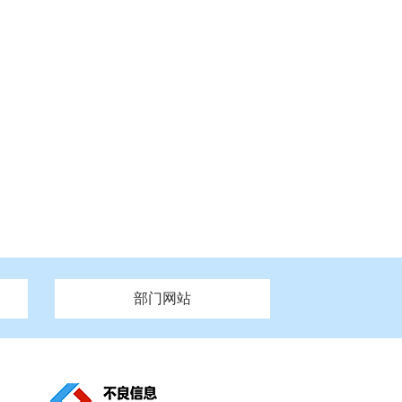
部门网站
州市政府
市财政局
安徽
福建
泰州市政府
市人社局
江西
市自然资源和规划局
盐城市政府
河南
湖北
市卫生健康委员会
广西
西藏
新疆
市市场监督管理局
务管理办
市信访局
市机关事务管理局