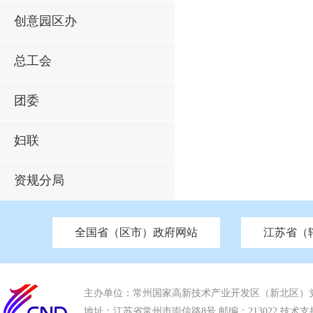
创意园区办
总工会
团委
妇联
资规分局
全国省（区市）政府网站
江苏省（
市发改委
北京
中国江苏
天津
市工信局
重庆
南京市政府
市教育局
河南
苏州市政府
河北
市科技局
山西
无锡
市
区
市住房和城乡建设局
湖南
广东
市交通运输局
海南
四川
市水利局
南通
市应急管理局
市审计局
市外事办
市生态环
主办单位：常州国家高新技术产业开发区（新北区）
地址：江苏省常州市崇信路8号 邮编：213022 技术支持电话