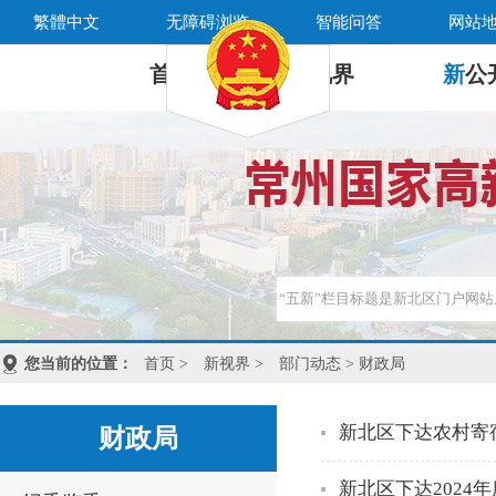
繁體中文
无障碍浏览
智能问答
网站
首 页
新
视界
新
公
您当前的位置：
首页
>
新视界
>
部门动态
> 财政局
新北区下达农村寄
财政局
新北区下达2024