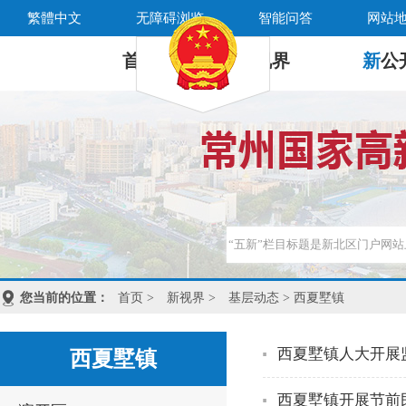
繁體中文
无障碍浏览
智能问答
网站
首 页
新
视界
新
公
您当前的位置：
首页
>
新视界
>
基层动态
> 西夏墅镇
西夏墅镇人大开展
西夏墅镇
西夏墅镇开展节前