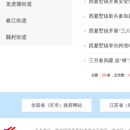
西夏墅镇开展安全
龙虎塘街道
西夏墅镇新兵参加
春江街道
西夏墅镇开展“三
魏村街道
西夏墅镇举办跨境
三月春风暖 追“锋
总数：
263
条，总页数：
1
全国省（区市）政府网站
江苏省（
市发改委
北京
中国江苏
天津
市工信局
重庆
南京市政府
市教育局
河南
苏州市政府
河北
市科技局
山西
无锡
市
区
市住房和城乡建设局
湖南
广东
市交通运输局
海南
四川
市水利局
南通
市应急管理局
市审计局
市外事办
市生态环